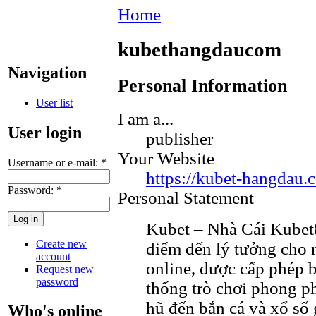
Home
kubethangdaucom
Navigation
Personal Information
User list
I am a...
User login
publisher
Your Website
Username or e-mail:
*
https://kubet-hangdau.
Password:
*
Personal Statement
Kubet – Nhà Cái Kube
Create new
điểm đến lý tưởng cho 
account
online, được cấp phép
Request new
password
thống trò chơi phong phú
hũ đến bắn cá và xổ số 
Who's online