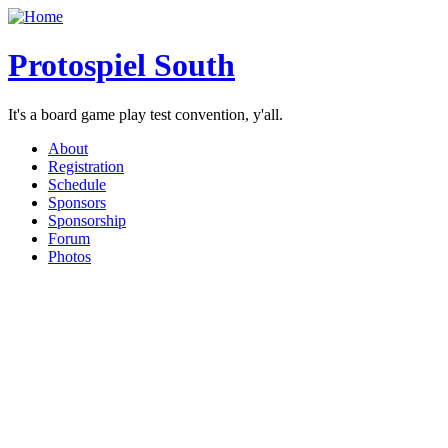
Protospiel South
It's a board game play test convention, y'all.
About
Registration
Schedule
Sponsors
Sponsorship
Forum
Photos