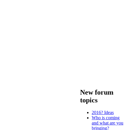
New forum
topics
2016? Ideas
Who is coming
and what are you
bringing?