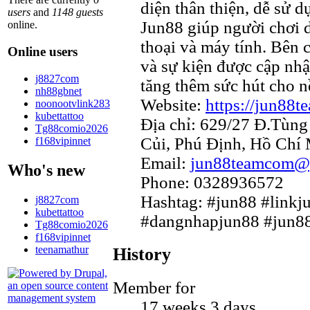
diện thân thiện, dễ sử 
users
and
1148 guests
Jun88 giúp người chơi d
online.
thoại và máy tính. Bên 
Online users
và sự kiện được cập nh
j8827com
tăng thêm sức hút cho n
nh88gbnet
Website:
https://jun88t
noonootvlink283
kubettattoo
Địa chỉ: 629/27 Đ.Tùn
Tg88comio2026
Củi, Phú Định, Hồ Chí
f168vipinnet
Email:
jun88teamcom@
Who's new
Phone: 0328936572
Hashtag: #jun88 #linkj
j8827com
kubettattoo
#dangnhapjun88 #jun8
Tg88comio2026
f168vipinnet
teenamathur
History
Member for
17 weeks 3 days