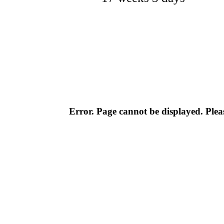
Error. Page cannot be displayed. Pleas