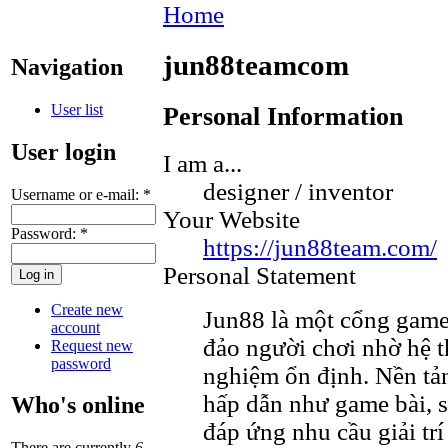
Home
jun88teamcom
Navigation
User list
Personal Information
User login
I am a...
designer / inventor
Username or e-mail:
*
Your Website
Password:
*
https://jun88team.com/
Personal Statement
Create new
Jun88 là một cổng game 
account
đảo người chơi nhờ hệ t
Request new
password
nghiệm ổn định. Nền tả
hấp dẫn như game bài, s
Who's online
đáp ứng nhu cầu giải trí
There are currently
6