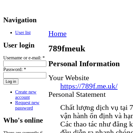
Navigation
Home
User list
User login
789fmeuk
Username or e-mail:
*
Personal Information
Password:
*
Your Website
https://789f.me.uk/
Create new
Personal Statement
account
Request new
Chất lượng dịch vụ tại
password
vận hành ổn định và hạn 
Who's online
Các thao tác như đăng ký
đều diễn ra nhanh chóng
There are currently
6