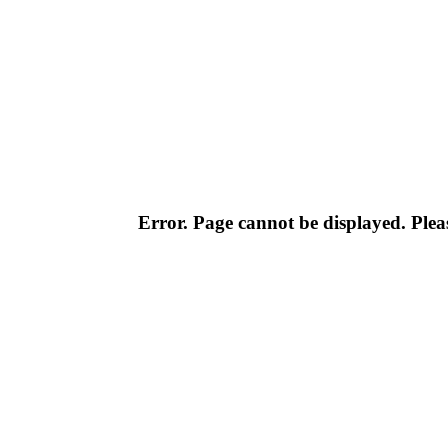
Error. Page cannot be displayed. Pleas