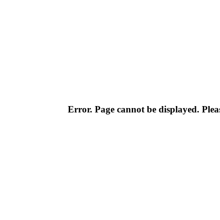
Error. Page cannot be displayed. Pleas