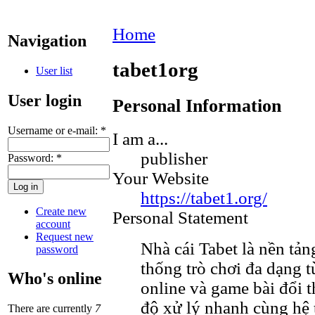
Home
Navigation
tabet1org
User list
User login
Personal Information
Username or e-mail:
*
I am a...
publisher
Password:
*
Your Website
https://tabet1.org/
Create new
Personal Statement
account
Request new
Nhà cái Tabet là nền tản
password
thống trò chơi đa dạng t
Who's online
online và game bài đổi t
độ xử lý nhanh cùng hệ
There are currently
7