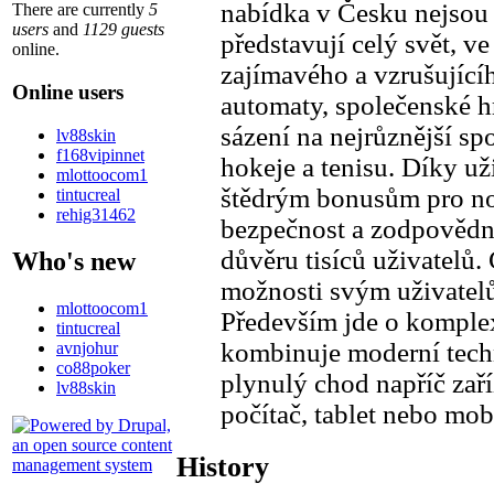
nabídka v Česku nejsou 
There are currently
5
users
and
1129 guests
představují celý svět, v
online.
zajímavého a vzrušujícíh
Online users
automaty, společenské hr
sázení na nejrůznější sp
lv88skin
f168vipinnet
hokeje a tenisu. Díky už
mlottoocom1
štědrým bonusům pro nov
tintucreal
rehig31462
bezpečnost a zodpovědné 
důvěru tisíců uživatelů.
Who's new
možnosti svým uživatelů
mlottoocom1
Především jde o komplexn
tintucreal
kombinuje moderní techn
avnjohur
co88poker
plynulý chod napříč zaří
lv88skin
počítač, tablet nebo mobi
History