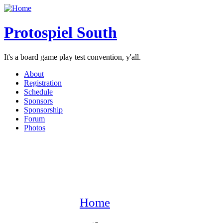
Protospiel South
It's a board game play test convention, y'all.
About
Registration
Schedule
Sponsors
Sponsorship
Forum
Photos
Home