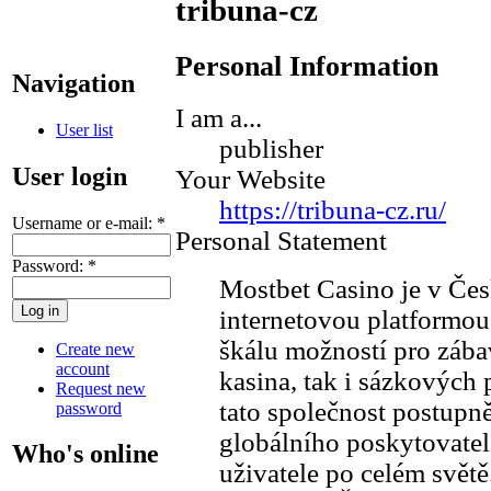
tribuna-cz
Personal Information
Navigation
I am a...
User list
publisher
User login
Your Website
https://tribuna-cz.ru/
Username or e-mail:
*
Personal Statement
Password:
*
Mostbet Casino je v Če
internetovou platformou
škálu možností pro zábav
Create new
account
kasina, tak i sázkových 
Request new
tato společnost postupn
password
globálního poskytovatel
Who's online
uživatele po celém svět