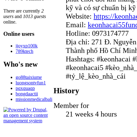
kỹ và có sự chuẩn bị kỹ
There are currently
2
Website:
https://keonha
users
and
1013 guests
online.
Email:
keonhacai55fu
Hotline: 0973174777
Online users
Địa chỉ: 271 Đ. Nguyễn
ijoyxp100k
Thành phố Hồ Chí Min
789ktech
Hashtags: #keonhacai 
Who's new
#keonhacai5 #kèo_nhà
#tỷ_lệ_kèo_nhà_cái
go88taixiume
luongsontvfun1
pqxquaqp
History
bongdaactii
missionmedicalbali
Member for
21 weeks 4 hours