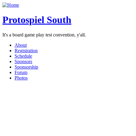
Protospiel South
It's a board game play test convention, y'all.
About
Registration
Schedule
Sponsors
Sponsorship
Forum
Photos