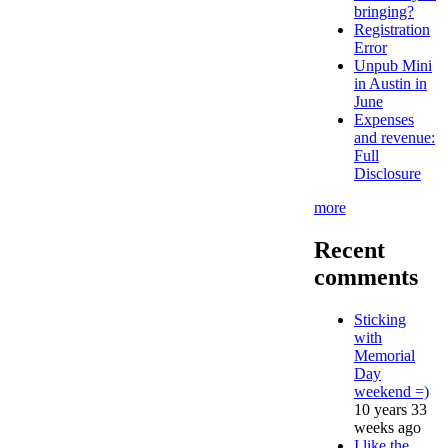
bringing?
Registration
Error
Unpub Mini
in Austin in
June
Expenses
and revenue:
Full
Disclosure
more
Recent
comments
Sticking
with
Memorial
Day
weekend =)
10 years 33
weeks ago
I like the