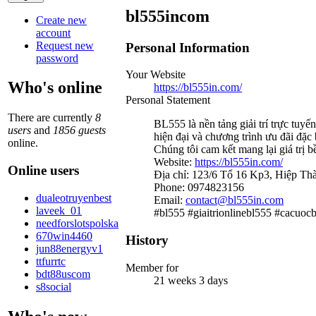
bl555incom
Create new
account
Request new
Personal Information
password
Your Website
Who's online
https://bl555in.com/
Personal Statement
There are currently
8
BL555 là nền tảng giải trí trực tuy
users
and
1856 guests
hiện đại và chương trình ưu đãi đặc 
online.
Chúng tôi cam kết mang lại giá trị 
Website:
https://bl555in.com/
Online users
Địa chỉ: 123/6 Tổ 16 Kp3, Hiệp T
Phone: 0974823156
dualeotruyenbest
Email:
contact@bl555in.com
laveek_01
#bl555 #giaitrionlinebl555 #cacuo
needforslotspolska
670win4460
History
jun88energyv1
ttfurrtc
Member for
bdt88uscom
21 weeks 3 days
s8social