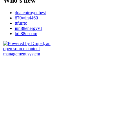
Who's new
dualeotruyenbest
670win4460
ttfurrtc
jun88energyv1
bdt88uscom