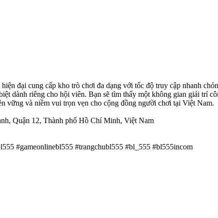
ến hiện đại cung cấp kho trò chơi đa dạng với tốc độ truy cập nhanh c
biệt dành riêng cho hội viên. Bạn sẽ tìm thấy một không gian giải trí c
bền vững và niềm vui trọn vẹn cho cộng đồng người chơi tại Việt Nam.
hành, Quận 12, Thành phố Hồ Chí Minh, Việt Nam
cbl555 #gameonlinebl555 #trangchubl555 #bl_555 #bl555incom