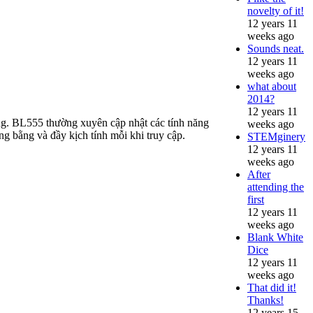
novelty of it!
12 years 11
weeks ago
Sounds neat.
12 years 11
weeks ago
what about
2014?
12 years 11
hóng. BL555 thường xuyên cập nhật các tính năng
weeks ago
ông bằng và đầy kịch tính mỗi khi truy cập.
STEMginery
12 years 11
weeks ago
After
attending the
first
12 years 11
weeks ago
Blank White
Dice
12 years 11
weeks ago
That did it!
Thanks!
12 years 15