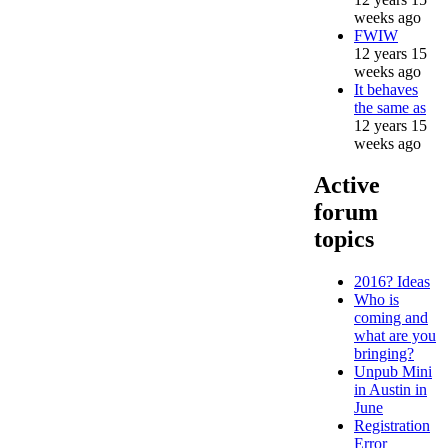
weeks ago
FWIW
12 years 15
weeks ago
It behaves
the same as
12 years 15
weeks ago
Active
forum
topics
2016? Ideas
Who is
coming and
what are you
bringing?
Unpub Mini
in Austin in
June
Registration
Error