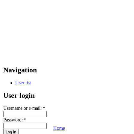
Navigation
User list
User login
Username or e-mail:
*
Password:
*
Home