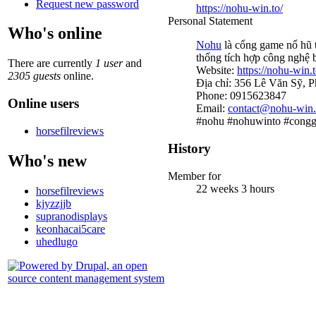
Request new password
https://nohu-win.to/
Personal Statement
Who's online
Nohu
là cổng game nổ hũ t
thống tích hợp công nghệ b
There are currently
1 user
and
Website:
https://nohu-win.t
2305 guests
online.
Địa chỉ: 356 Lê Văn Sỹ, 
Phone: 0915623847
Online users
Email:
contact@nohu-win.
#nohu #nohuwinto #cong
horsefilreviews
History
Who's new
Member for
22 weeks 3 hours
horsefilreviews
kjyzzjjb
supranodisplays
keonhacai5care
uhedlugo