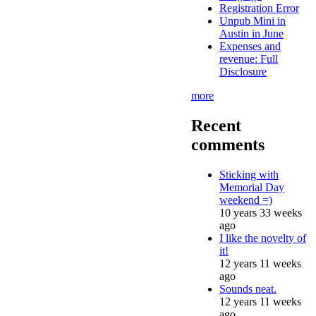
Registration Error
Unpub Mini in
Austin in June
Expenses and
revenue: Full
Disclosure
more
Recent
comments
Sticking with
Memorial Day
weekend =)
10 years 33 weeks
ago
I like the novelty of
it!
12 years 11 weeks
ago
Sounds neat.
12 years 11 weeks
ago