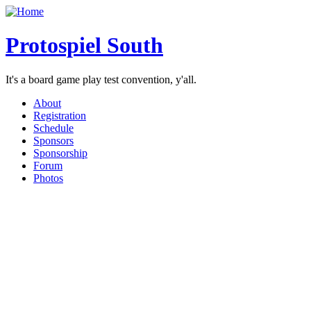
Protospiel South
It's a board game play test convention, y'all.
About
Registration
Schedule
Sponsors
Sponsorship
Forum
Photos