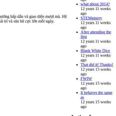
what about 2014?
12 years 11 weeks
ago
 thưởng hấp dẫn và giao diện mượt mà. Hệ
STEMginery
ải trí và săn hũ cực lớn mỗi ngày.
12 years 11 weeks
ago
After attending the
first
12 years 11 weeks
ago
Blank White Dice
12 years 11 weeks
ago
That did it! Thanks!
12 years 15 weeks
ago
FWIW
12 years 15 weeks
ago
It behaves the same
as
12 years 15 weeks
ago