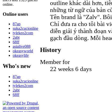
outline khác dài hơn, t
online.
những từ ngữ của bản cũ
Online users
Tên brand là "Zalv". Bô
Chỉ đưa ra cho tôi bài vi
87ap
suka2cucionline
diễn giải ý thành đoạn 
tylekeo2com
gạch đầu dòng. Mỗi hea
2abt
68ff
asialive088
History
okeasyworld
okeasylife
Member for
Who's new
22 weeks 6 days
87ap
suka2cucionline
tylekeo2com
2abt
68ff