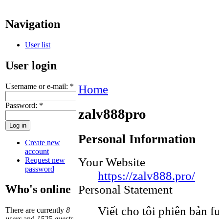
Navigation
User list
User login
Username or e-mail:
*
Home
Password:
*
zalv888pro
Personal Information
Create new
account
Your Website
Request new
password
https://zalv888.pro/
Who's online
Personal Statement
Viết cho tôi phiên bản fu
There are currently
8
users
and
1525 guests