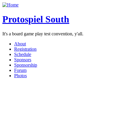
Protospiel South
It's a board game play test convention, y'all.
About
Registration
Schedule
Sponsors
Sponsorship
Forum
Photos