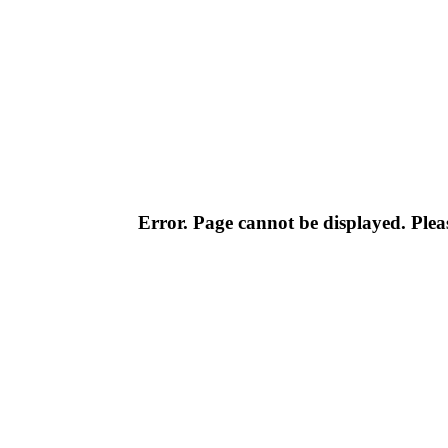
Error. Page cannot be displayed. Pleas