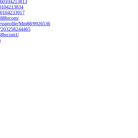
0260104213813
260104213834
260104233917
m88brcom/
nessprofile/Mm88/9926536
97203258244465
88brcom1/
m