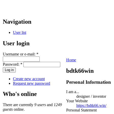
Navigation
User list
User login
Username or e-mail:
*
Home
Password:
*
bdtk66win
Create new account
Personal Information
Request new password
I am a...
Who's online
designer / inventor
Your Website
There are currently
9 users
and
1249
https://bdtk66.win/
guests
online.
Personal Statement