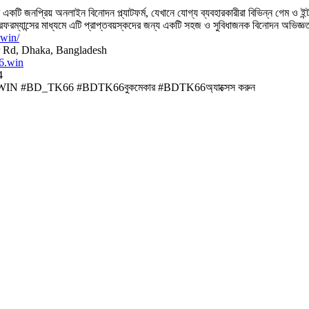
 জনপ্রিয় অনলাইন বিনোদন প্ল্যাটফর্ম, যেখানে যোগ্য ব্যবহারকারীরা বিভিন্ন গেম ও ই
ারফরম্যান্সের মাধ্যমে এটি প্রাপ্তবয়স্কদের জন্য একটি সহজ ও সুবিধাজনক বিনোদন অভিজ্ঞ
.win/
 Rd, Dhaka, Bangladesh
6.win
4
 #BD_TK66 #BDTK66বুকমেকার #BDTK66অ্যাক্সেস করুন