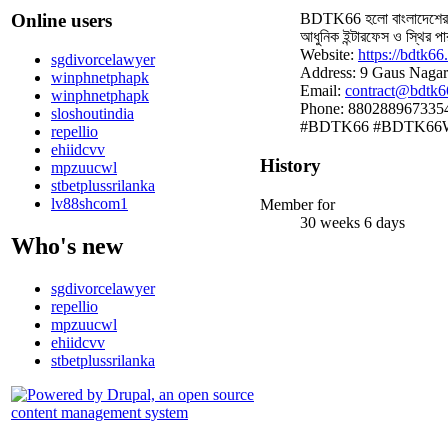
Online users
BDTK66 হলো বাংলাদেশের একটি
আধুনিক ইন্টারফেস ও স্থির প
Website:
https://bdtk66
sgdivorcelawyer
Address: 9 Gaus Nagar
winphnetphapk
Email:
contract@bdtk6
winphnetphapk
Phone: 880288967335
sloshoutindia
#BDTK66 #BDTK66WIN
repellio
ehiidcvv
History
mpzuucwl
stbetplussrilanka
lv88shcom1
Member for
30 weeks 6 days
Who's new
sgdivorcelawyer
repellio
mpzuucwl
ehiidcvv
stbetplussrilanka