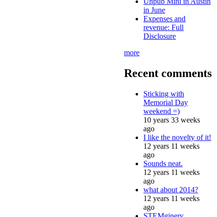
Unpub Mini in Austin
in June
Expenses and
revenue: Full
Disclosure
more
Recent comments
Sticking with
Memorial Day
weekend =)
10 years 33 weeks
ago
I like the novelty of it!
12 years 11 weeks
ago
Sounds neat.
12 years 11 weeks
ago
what about 2014?
12 years 11 weeks
ago
STEMginery