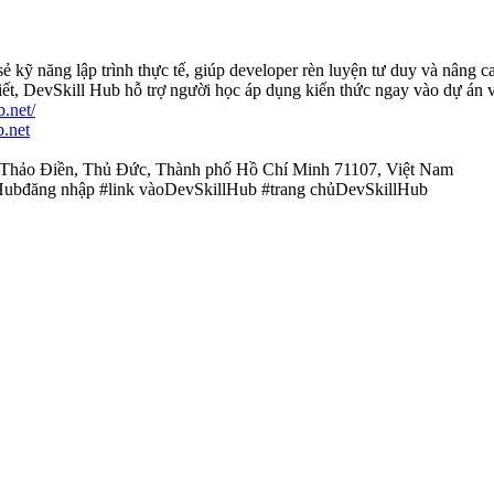
ẻ kỹ năng lập trình thực tế, giúp developer rèn luyện tư duy và nâng c
iết, DevSkill Hub hỗ trợ người học áp dụng kiến thức ngay vào dự án v
b.net/
.net
, Thảo Điền, Thủ Đức, Thành phố Hồ Chí Minh 71107, Việt Nam
ubđăng nhập #link vàoDevSkillHub #trang chủDevSkillHub