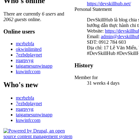
Who's online
https://devskillhub.net/
Personal Statement
There are currently
6 users
and
2062 guests
online.
DevSkillHub là blog chia s
hướng dẫn thực hành chi t
Online users
Website:
https://devskillhu
Email:
admin@devskillhub
SĐT: 0912 784 603
mcrbzbfa
Địa chỉ: 17 Lê Văn Miến
okwinlimited
#DevSkillHub #DevSkillH
7ezbdplaynet
rqarpvyg
History
taigamesunwinapp
kuwinfccom
Member for
31 weeks 4 days
Who's new
mcrbzbfa
7ezbdplaynet
rqarpvyg
taigamesunwinapp
kuwinfccom