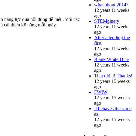
what about 2014?
12 years 11 weeks
ago
ao năng lực qua nội dung dễ hiểu. Với các
STEMginery
à cải thiện kỹ năng mỗi ngày.
12 years 11 weeks
ago
After attending the
first
12 years 11 weeks
ago
Blank White Dice
12 years 11 weeks
ago
That did it! Thanks!
12 years 15 weeks
ago
FWIW
12 years 15 weeks
ago
It behaves the same
as
12 years 15 weeks
ago