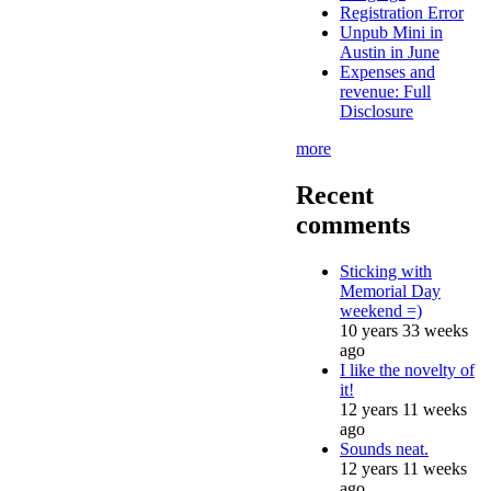
Registration Error
Unpub Mini in
Austin in June
Expenses and
revenue: Full
Disclosure
more
Recent
comments
Sticking with
Memorial Day
weekend =)
10 years 33 weeks
ago
I like the novelty of
it!
12 years 11 weeks
ago
Sounds neat.
12 years 11 weeks
ago