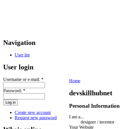
Navigation
User list
User login
Username or e-mail:
*
Home
Password:
*
devskillhubnet
Personal Information
Create new account
I am a...
Request new password
designer / inventor
Your Website