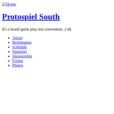
Protospiel South
It's a board game play test convention, y'all.
About
Registration
Schedule
Sponsors
Sponsorship
Forum
Photos