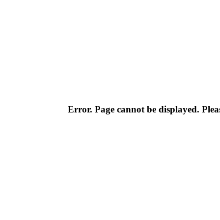
Error. Page cannot be displayed. Pleas