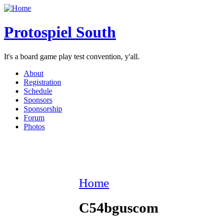
Protospiel South
It's a board game play test convention, y'all.
About
Registration
Schedule
Sponsors
Sponsorship
Forum
Photos
Home
C54bguscom