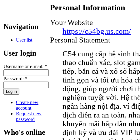
Personal Information
Your Website
Navigation
https://c54bg.us.com/
Personal Statement
User list
User login
C54 cung cấp hệ sinh thá
thao chuẩn xác, slot ga
Username or e-mail:
*
tiếp, bắn cá và xổ số hấ
tinh gọn và tối ưu hóa ch
Password:
*
động, giúp người chơi t
nghiệm tuyệt vời. Hệ thố
Create new
ngân hàng nội địa, ví đ
account
dịch diễn ra an toàn, nh
Request new
password
khuyến mãi hấp dẫn như
Who's online
định kỳ và ưu đãi VIP l