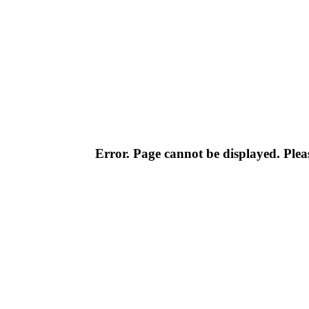
Error. Page cannot be displayed. Pleas