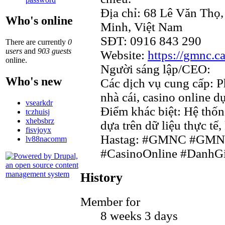
Địa chỉ: 68 Lê Văn Thọ
Who's online
Minh, Việt Nam
SĐT: 0916 843 290
There are currently
0
users
and
903 guests
Website:
https://gmnc.ca
online.
Người sáng lập/CEO:
Who's new
Các dịch vụ cung cấp: P
nhà cái, casino online d
vsearkdr
Điểm khác biệt: Hệ thốn
tczhuisj
xhebsbrz
dựa trên dữ liệu thực tế
fisvjoyx
Hastag: #GMNC #GMNC
lv88nacomm
#CasinoOnline #DanhG
History
Member for
8 weeks 3 days