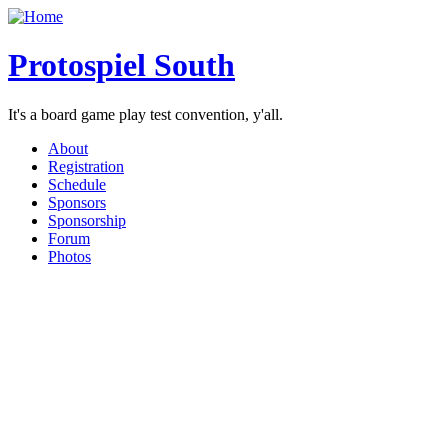
Protospiel South
It's a board game play test convention, y'all.
About
Registration
Schedule
Sponsors
Sponsorship
Forum
Photos