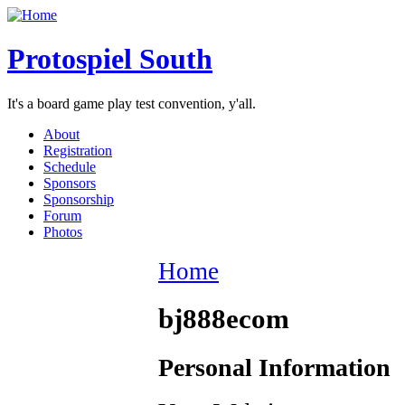
Protospiel South
It's a board game play test convention, y'all.
About
Registration
Schedule
Sponsors
Sponsorship
Forum
Photos
Home
bj888ecom
Personal Information