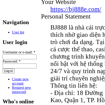
Your Website
https://bj888e.com/
Personal Statement
Navigation
BJ888 là nhà cái trự
User list
thích nhờ giao diện 
trò chơi đa dạng. Tại
User login
cá cược thể thao, cas
Username or e-mail:
*
chương trình khuyến
Password:
*
nổi bật với hệ thống
24/7 và quy trình nạp
giải trí chuyên nghi
Create new
account
Thông tin liên hệ:
Request new
- Địa chỉ: 18 Đườn
password
Kao, Quận 1, TP. H
Who's online