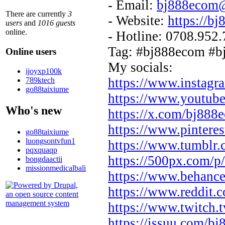
- Email:
bj888ecom
There are currently
3
- Website:
https://b
users
and
1016 guests
online.
- Hotline: 0708.952
Tag: #bj888ecom #bj
Online users
My socials:
ijoyxp100k
https://www.instag
789ktech
go88taixiume
https://www.youtu
Who's new
https://x.com/bj888
https://www.pintere
go88taixiume
luongsontvfun1
https://www.tumblr
pqxquaqp
https://500px.com/
bongdaactii
missionmedicalbali
https://www.behanc
https://www.reddit.
https://www.twitch.
https://issuu.com/b