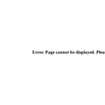
Error. Page cannot be displayed. Pleas