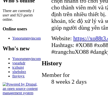
Who's online
chọn nhanh trò chơi yêu
cho thành viên mới và t
There are currently
1
định trên nhiều thiết bị
user
and
923 guests
online.
khoản, tốc độ xử lý và s
giúp người dùng yên tâm
Online users
Website:
https://xo88t3
Yonorummyincom
Hashtags: #XO88 #xo
Who's new
#trangchuXO88 #dang
Yonorummyincom
History
vsearkdr
tczhuisj
xhebsbrz
Member for
fisvjoyx
8 weeks 2 days